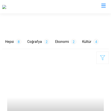
Mersin
Anamur
Silifke
Hepsi
Coğrafya
Ekonomi
Kültür
8
2
2
4
Aydıncık
Tarsus
Bozyazı
Akdeniz
Çamlıyayla
Mezitli
Erdemli
Toroslar
ETİKETLER
Gülnar
Yenişehir
Mut
Doğa
2
Tarım
2
Tarih
2
Turizm
2