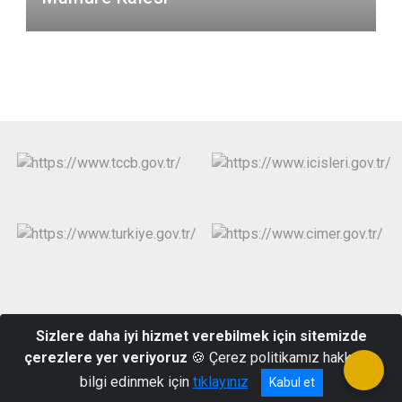
Yeşilyurt Mahallesi Halide Edip Adıvar Caddesi 33640
Sizlere daha iyi hizmet verebilmek için sitemizde
Anamur/MERSİN
çerezlere yer veriyoruz
🍪 Çerez politikamız hakkında
Telefon : (324) 814 1004 Belgegeçer : (324) 814 1168
bilgi edinmek için
tıklayınız
Kabul et