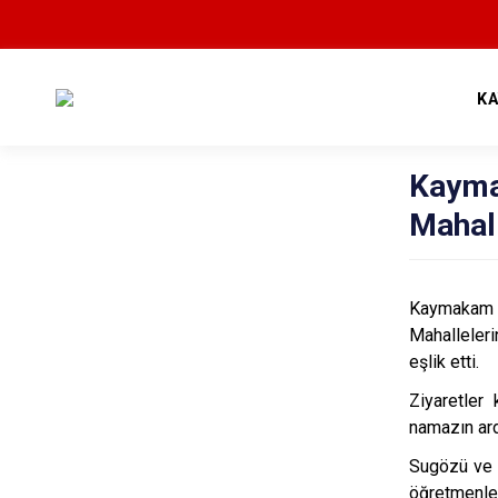
K
Kayma
Mahal
Kaymakam K
Mahalleleri
eşlik etti.
Ziyaretler
namazın ard
Sugözü ve B
öğretmenle