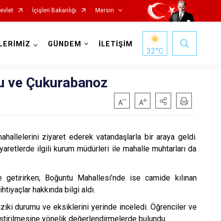
evlet
İçişleri Bakanlığı
Mersin
LERİMİZ
GÜNDEM
İLETİŞİM
32
°C
 ve Çukurabanoz
lelerini ziyaret ederek vatandaşlarla bir araya geldi.
retlerde ilgili kurum müdürleri ile mahalle muhtarları da
Silifke
Tarsus
e getirirken; Boğuntu Mahallesi’nde ise camide kılınan
Akdeniz
iyaçlar hakkında bilgi aldı.
Mezitli
ki durumu ve eksiklerini yerinde inceledi. Öğrenciler ve
tirilmesine yönelik değerlendirmelerde bulundu.