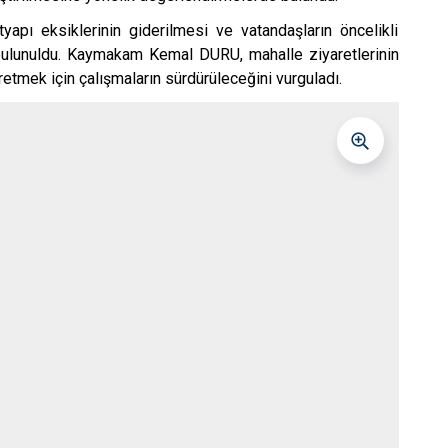
Toroslar
ltyapı eksiklerinin giderilmesi ve vatandaşların öncelikli
Yenişehir
de bulunuldu. Kaymakam Kemal DURU, mahalle ziyaretlerinin
etmek için çalışmaların sürdürüleceğini vurguladı.