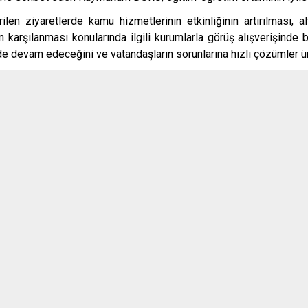
Erdemli
rilen ziyaretlerde kamu hizmetlerinin etkinliğinin artırılması, a
Gülnar
nın karşılanması konularında ilgili kurumlarla görüş alışverişin
Mut
lde devam edeceğini ve vatandaşların sorunlarına hızlı çözümler ür