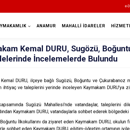
e-D
AYMAKAMLIK
ANAMUR
MAHALLİ İDARELER
HİZMET
Mersin
kam Kemal DURU, Sugözü, Boğuntu
lelerinde İncelemelerde Bulundu
emal DURU, ilçeye bağlı Sugözü, Boğuntu ve Çukurabanoz mahal
n ihtiyaç ve taleplerini yerinde inceleyen Kaymakam DURU’ya ziya
Anamur
Aydıncık
 kapsamında Sugözü Mahallesi’nde vatandaşlar, taleplerini dil
Bozyazı
ından Kaymakam DURU, vatandaşlarla sohbet ederek bölgedeki iht
Çamlıyayla
oğuntu İlkokullarını da ziyaret eden Kaymakam DURU, okulun fizi
rle sohbet eden Kaymakam DURU, eğitim-öğretim ortamının iyileş